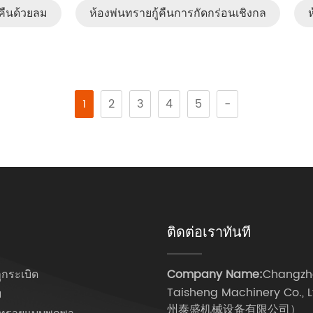
้คืนด้วยลม
ห้องพ่นทรายกู้คืนการกัดกร่อนเชิงกล
1
2
3
4
5
-
ติดต่อเราทันที
ลูกระเบิด
Company Name:
Changzh
Taisheng Machinery Co.,
ย
州泰盛机械设备有限公司）