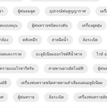
พา
ตู้พ่นลมดูด
อุปกรณ์พ่นสูญญากาศ
เครื
บิดแบบหมุน
ตู้พ่นทรายชนิดแรงดัน
เครื่องดูดฝุ่น
กล้อง
ตลับหมึก
สายฉีดน้ำ
ล้อระเบิด
ช็อตและกรวด
อะลูมิเนียมออกไซด์สีน้ำตาล
ไวท์ อ
่นทรายแบบโรตารีดรัม
สายพานยางอัตโนมัติ
ตู้พ
มัติ
เครื่องพ่นทรายชนิดสายพานลำเลียงแผ่นอลูมิเนียม
าศ
ตู้พ่นทราย
ล้อระเบิด
เครื่องพ่นทรายอัต