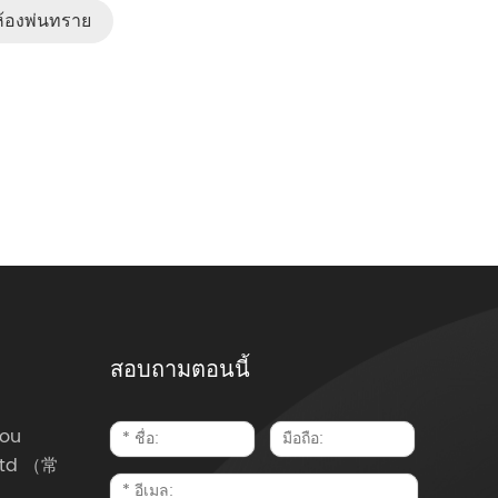
ห้องพ่นทราย
สอบถามตอนนี้
ou
 Ltd （常