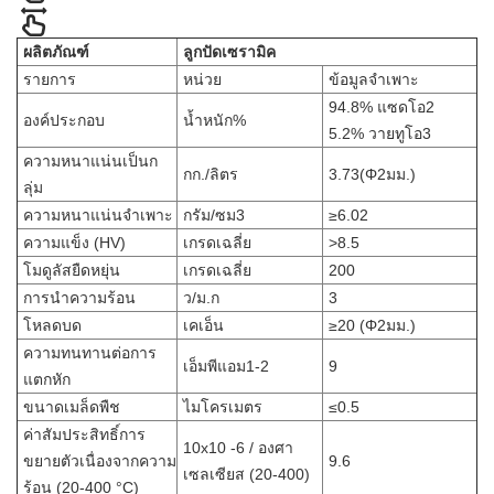
ผลิตภัณฑ์
ลูกปัดเซรามิค
รายการ
หน่วย
ข้อมูลจำเพาะ
94.8% แซดโอ2
องค์ประกอบ
น้ำหนัก%
5.2% วายทูโอ3
ความหนาแน่นเป็นก
กก./ลิตร
3.73(Φ2มม.)
ลุ่ม
ความหนาแน่นจำเพาะ
กรัม/ซม3
≥6.02
ความแข็ง (HV)
เกรดเฉลี่ย
>8.5
โมดูลัสยืดหยุ่น
เกรดเฉลี่ย
200
การนำความร้อน
ว/ม.ก
3
โหลดบด
เคเอ็น
≥20 (Φ2มม.)
ความทนทานต่อการ
เอ็มพีแอม1-2
9
แตกหัก
ขนาดเมล็ดพืช
ไมโครเมตร
≤0.5
ค่าสัมประสิทธิ์การ
10x10 -6 / องศา
ขยายตัวเนื่องจากความ
9.6
เซลเซียส (20-400)
ร้อน (20-400 °C)