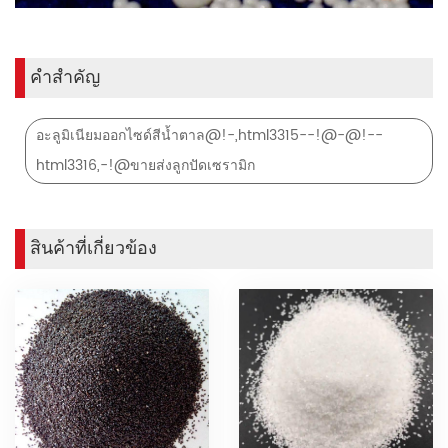
คำสำคัญ
อะลูมิเนียมออกไซด์สีน้ำตาล@!-,html3315--!@-@!--
html3316,-!@ขายส่งลูกปัดเซรามิก
สินค้าที่เกี่ยวข้อง