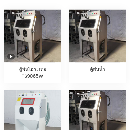
ตู้พ่นไอระเหย
ตู้พ่นน้ำ
TS9065W