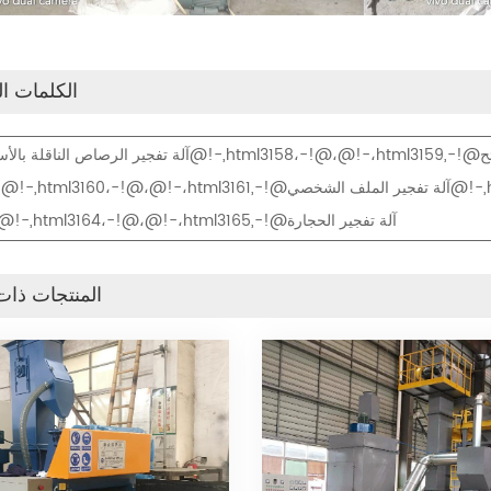
الكلمات ال
آلة تفجير الرصاص الناقلة بالأسطوانات@!-,html3158،-!@،@!-،html3159,-!
ال
الحجارة@!-,html3164،-!@،@!-،html3165,-!@آلة تفجير الحجارة
المنتجات ذات