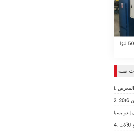
ات صلة
201
 للآلات