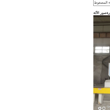
ء المضغوط
رة
صور الآلة