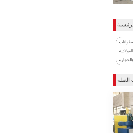
رئيسية
@آلة تفجير الصفائح
فولاذية@!-,html3160،-!@،@!-،html3161,-!@آلة تفجير الملف الشخصي@!-,html3162،-!@،@!-،html3163,-!@آلة تفجير
 الصلة