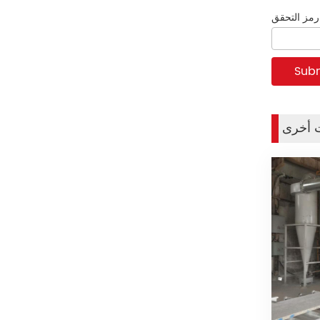
حقق:
 أخرى