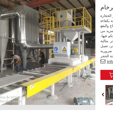
ة تفجير حجرية من نوع الأسطوانة.
 بكفاءة
خ والبقع
مزيد من
كم فيها،
. مثالية
جر، تعمل
ا ضرورية
in