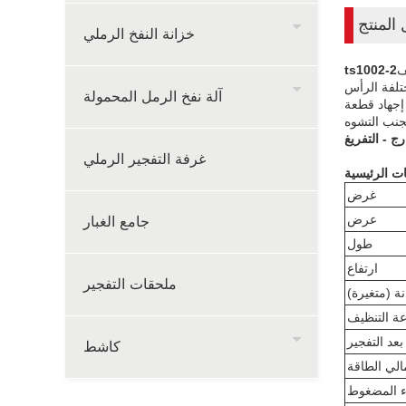
المنتج
خزانة النفخ الرملي
ف
ts1002-2
تلفة الرأس
آلة نفخ الرمل المحمولة
إجهاد قطعة
غرفة التفجير الرملي
ت الرئيسية
غرض
جامع الغبار
عرض
طول
ارتفاع
ملحقات التفجير
ة (متغيرة)
ة التنظيف
عد التفجير
كاشط
الي الطاقة
اء المضغوط