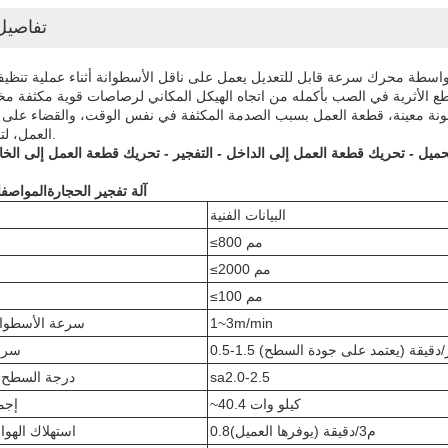
تفاصيل 
واسطة محرك سرعة قابل للتعديل يعمل على ناقل الأسطوانة أثناء عملية تنظي
طع الأثرية في الصب بأكمله من اتجاه الهيكل المكاني لرصاصات قوية مكثفة مخ
ة معينة، قطعة العمل بسبب الصدمة المكثفة في نفس الوقت، والقضاء على 
العمل، لتجنب التشوه.
آلة تفجير الحجارة
المواصفا
البيانات الفنية
≤800 مم
≤2000 مم
≤100 مم
1~3m/min
سرعة الأسطوان
0.5 متر/دقيقة (يعتمد على جودة السطح)
سرع
sa2.0-2.5
درجة السطح ب
~40.4 كيلو وات
إجم
0.8م3/دقيقة (يوفرها العميل)
استهلاك الهو