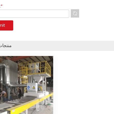
*
رمز الت
منتجات