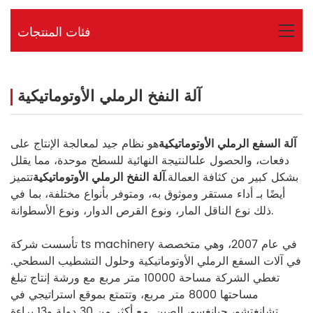
فئات المنتجات
آلة النفخ الرملي الأوتوماتيكية
آلة السفع الرملي الأوتوماتيكية
هو نظام جيد لمعالجة الإنتاج على
دفعات، والحصول على
النتيجة النهائية للسطح موحدة، مما يقلل
بشكل كبير من كثافة العمالة.
آلة النفخ الرملي الأوتوماتيكية
تتميز
أيضًا بـ أداء مستقر وموثوق به، ومتوفر بأنواع مختلفة، بما في
ذلك نوع الناقل المار، ونوع القرص الدوار، ونوع الأسطوانة.
تأسست شركة ts machinery في عام 2007، وهي متخصصة
في آلات السفع الرملي الأوتوماتيكية وحلول التشطيب السطحي.
تغطي الشركة مساحة 10000 متر مربع مع ورشة إنتاج تبلغ
مساحتها 8000 متر مربع، وتتمتع بموقع استراتيجي في
تشانغتشو، جيانغسو، الصين. مع أكثر من 30 دولة و13 براءة