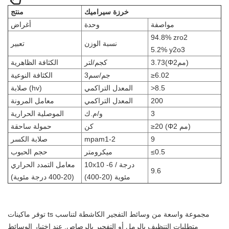
خرزة سيراميك
منتج
مواصفة
وحدة
أغراض
94.8% zro2
نسبة الوزن
تعبير
5.2% y2o3
3.73(Φ2مم)
كجم/لتر
الكثافة الظاهرية
≥6.02
جم/سم3
الكثافة النوعية
>8.5
المعدل التراكمي
صلابة (hv)
200
المعدل التراكمي
معامل المرونة
3
و/م.ك
الموصلية الحرارية
≥20 (Φ2 مم)
كن
حمولة ساحقة
9
mpam1-2
صلابة الكسر
≤0.5
ميكرومتر
حجم الحبوب
10x10 -6 / درجة
معامل التمدد الحراري
9.6
مئوية (20-400)
(20-400 درجة مئوية)
توفر ماكينات ts مجموعة واسعة من وسائط التفجير الكاشطة لتناسب
متطلبات التنظيف بالرمل أو التفجير بالرصاص. عند اختيار الوسائط