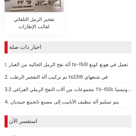
تفجير الرمل التلقائي
لقالب الإطارات
اخبار ذات صلة
1. آلة نفخ الرمل الخالية من الغبار ts-150l تعمل في هونغ كونغ
2. تم تركيب آلة التفجير الرطب ts2318 في شنغهاي
3.2 مجموعات من آلات النفخ الرملي الفراغي TS-150L تم تصديرها إلى إندونيسيا
4. يتم تسليم آلة تنظيف الأنابيب إلى مصنع نانجينغ جينديان
استفسر الآن