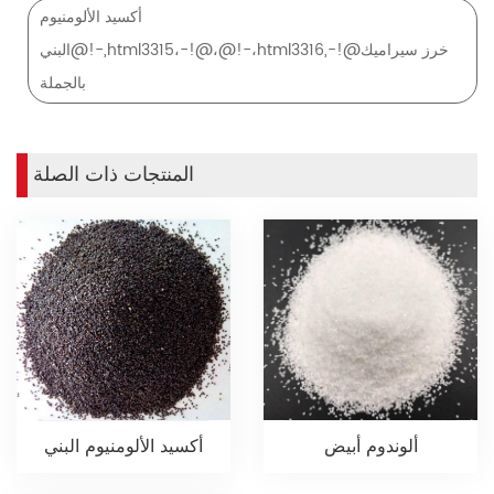
أكسيد الألومنيوم
البني@!-,html3315،-!@،@!-،html3316,-!@خرز سيراميك
بالجملة
المنتجات ذات الصلة
ألوندوم أبيض
أكسيد الألومنيوم البني