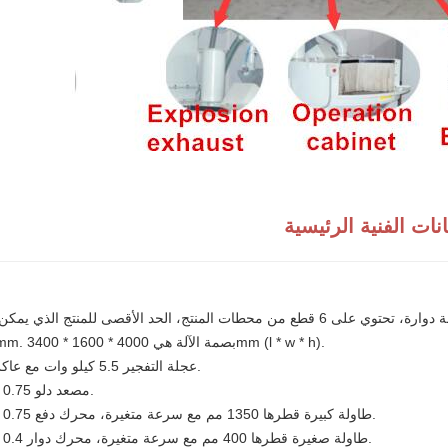
انات الفنية الرئيسية
هذه الآلة عبارة عن آلة تفجير بالرصاص ذات طاولة دوارة، تحتوي على 6 قطع من محطات المنتج، الحد الأقصى للمنتج الذي ي
height100mm. بصمة الآلة هي 4000 * 1600 * 3400mm (l * w * h).
1. عجلة التفجير 5.5 كيلو وات مع عاكس التردد.
2. مصعد دلو 0.75 كيلو وات.
3. طاولة كبيرة قطرها 1350 مم مع سرعة متغيرة، محرك دفع 0.75 كيلو وات.
4. طاولة صغيرة قطرها 400 مم مع سرعة متغيرة، محرك دوار 0.4 كيلو وات.