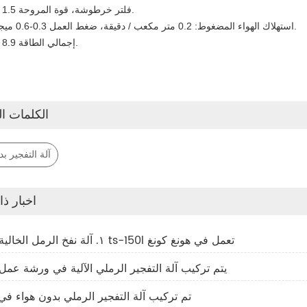
5. فلتر خرطوشة، قوة المروحة 1.5 كيلو وات.
6. استهلاك الهواء المضغوط: 0.2 متر مكعب / دقيقة، ضغط العمل 0.3-0.6 ميجا باسكال.
7. إجمالي الطاقة 8.9 كيلو وات.
الكلمات ال
آلة التفجير ب
اخبار ذ
١. آلة نفخ الرمل الخالية من الغبار ts-150l تعمل في هونغ كونغ
2. يتم تركيب آلة التفجير الرملي الآلية في ورشة عمل
3. تم تركيب آلة التفجير الرملي بدون هواء في 