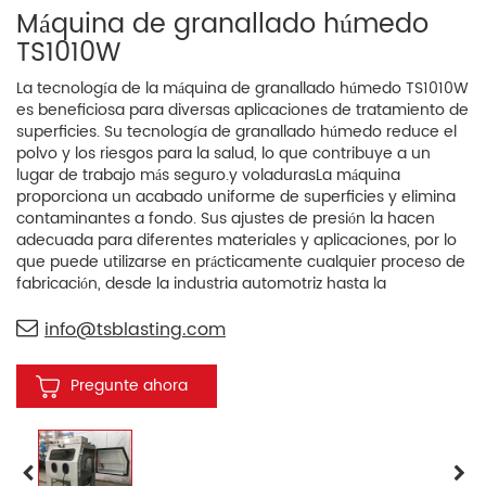
Máquina de granallado húmedo
TS1010W
La tecnología de la máquina de granallado húmedo TS1010W
es beneficiosa para diversas aplicaciones de tratamiento de
superficies. Su tecnología de granallado húmedo reduce el
polvo y los riesgos para la salud, lo que contribuye a un
lugar de trabajo más seguro.
y voladuras
La máquina
proporciona un acabado uniforme de superficies y elimina
contaminantes a fondo. Sus ajustes de presión la hacen
adecuada para diferentes materiales y aplicaciones, por lo
que puede utilizarse en prácticamente cualquier proceso de
fabricación, desde la industria automotriz hasta la
aeroespacial y la fabricación de metales. La máquina de
granallado húmedo TS1010W también cuenta con un diseño
info@tsblasting.com
fácil de usar y una construcción robusta para una calidad
duradera y un uso cómodo, lo que la convierte en una
Pregunte ahora
opción fiable también para aplicaciones de granallado
húmedo.