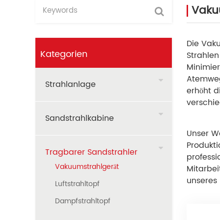
Vaku
Die Vaku
Kategorien
Strahlen
Minimier
Atemweg
Strahlanlage
erhöht d
verschie
Sandstrahlkabine
Unser We
Produkti
Tragbarer Sandstrahler
professi
Vakuumstrahlgerät
Mitarbei
unseres
Luftstrahltopf
Dampfstrahltopf