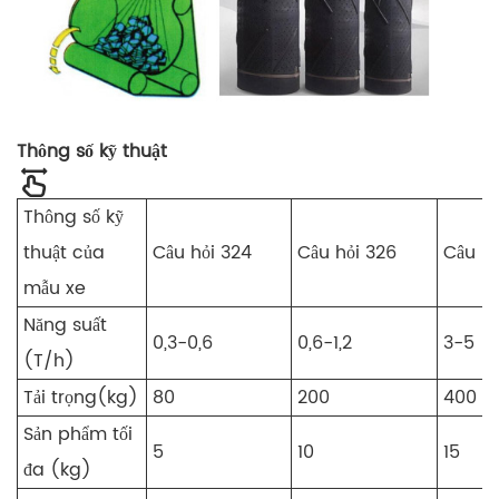
Thông số kỹ thuật
Thông số kỹ
thuật của
Câu hỏi 324
Câu hỏi 326
Câu hỏ
mẫu xe
Năng suất
0,3-0,6
0,6-1,2
3-5
(T/h)
Tải trọng(kg)
80
200
400
Sản phẩm tối
5
10
15
đa (kg)