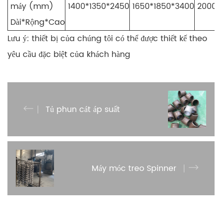
máy (mm)
1400*1350*2450
1650*1850*3400
2000*
Dài*Rộng*Cao
Lưu ý: thiết bị của chúng tôi có thể được thiết kế theo
yêu cầu đặc biệt của khách hàng
Tủ phun cát áp suất
Máy móc treo Spinner