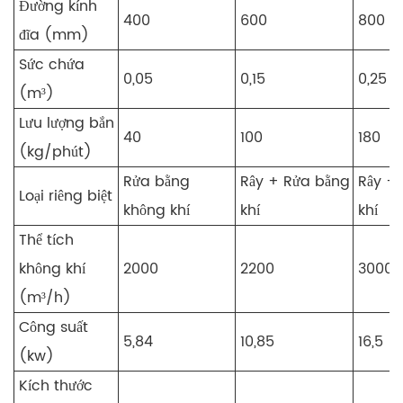
Đường kính
400
600
800
đĩa (mm)
Sức chứa
0,05
0,15
0,25
(m³)
Lưu lượng bắn
40
100
180
(kg/phút)
Rửa bằng
Rây + Rửa bằng
Rây +
Loại riêng biệt
không khí
khí
khí
Thể tích
không khí
2000
2200
3000
(m³/h)
Công suất
5,84
10,85
16,5
(kw)
Kích thước