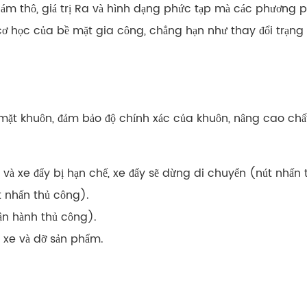
nhám thô, giá trị Ra và hình dạng phức tạp mà các phương 
 cơ học của bề mặt gia công, chẳng hạn như thay đổi trạng th
 mặt khuôn, đảm bảo độ chính xác của khuôn, nâng cao chấ
h và xe đẩy bị hạn chế, xe đẩy sẽ dừng di chuyển (nút nhấn
 nhấn thủ công).
n hành thủ công).
i xe và dỡ sản phẩm.