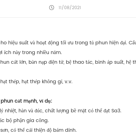
11/08/2021
ho hiệu suất và hoạt động tối ưu trong tủ phun hiện đại. C
ợi ích này trong nhiều năm.
n cát lớn, bàn nạp điện tử, bệ thao tác, bình áp suất, hệ t
hạt thép, hạt thép không gỉ, v.v.
 phun cát mạnh, ví dụ:
lý nhiệt, hàn và đúc, chất lượng bề mặt có thể đạt Sa3.
các bộ phận gia công.
ơn, có thể cải thiện độ bám dính.