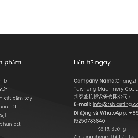
n phẩm
Liên hệ ngay
n bi
Company Name:
Changzh
Taisheng Machinery Co.,
cát
州泰盛机械设备有限公司）
n cát cầm tay
E-mail:
info@tsblasting.
hun cát
Di động và WhatsApp:
+8
bụi
15250783840
 phun cát
Số 19, đường
Chuangsheng, thị trấn Lạc