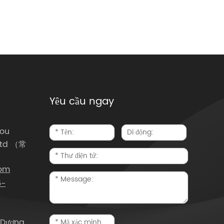
Yêu cầu ngay
ou
 Ltd （常
com
6-
 Dương,