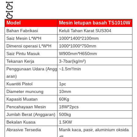
Model
Mesin letupan basah TS1010W
Bahan Fabrikasi
Keluli Tahan Karat SUS304
Saiz Mesin L*W*H
1000*1400*2100mm
Dimensi operasi L*W*H
1000*1000*750mm
Saiz Pintu Masuk
W900mm*H650mm
Tekanan Kerja
3-7bar(kg/m²)
Penggunaan Udara (Angg
~1.5m³/min
aran)
Kuantiti Pistol
1pc
Diameter muncung
10mm
Kapasiti Muatan
60Kg
Pencahayaan Mesin
18W*2pcs
Jumlah Berat (Anggaran)
500kg
Bekalan Kuasa
1.5KW
Abrasive Tersedia
Manik kaca, pasir, aluminium oksida
dll