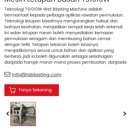
Teknologi TS1010W Wet Blasting Machine adalah
bermanfaat kepada pelbagai aplikasi rawatan permukaan.
Teknologi letupan basahnya mengurangkan habuk dan
bahaya kesihatan, menjadikan tempat kerja lebih selamat.
Ini w
dan letupan
mesin boleh menyediakan kemasan
permukaan seragam dan membuang bahan cemar
dengan teliti. Tetapan tekanan boleh larasnya
menjadikannya sesuai untuk bahan dan aplikasi yang
berbeza, jadi ia boleh digunakan sebagai sebahagian
daripada hampir mana-mana proses pembuatan, daripada
automotif kepada aeroangkasa kepada fabrikasi logam.
Mesin Letupan Basah TS1010W juga mempunyai reka bentuk
info@tsblasting.com
yang mudah digunakan dan pembinaan yang kukuh untuk
kualiti yang tahan lama dan penggunaan yang selesa,
Tanya Sekarang
menjadikannya pilihan yang boleh dipercayai dalam aplikasi
letupan basah juga.