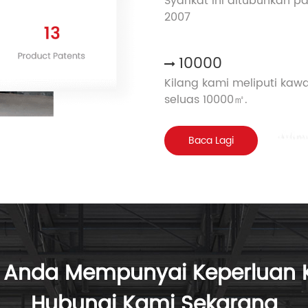
Syarikat ini ditubuhkan p
2007
10000
Kilang kami meliputi kaw
seluas 10000㎡.
Baca Lagi
a Anda Mempunyai Keperluan 
Hubungi Kami Sekarang