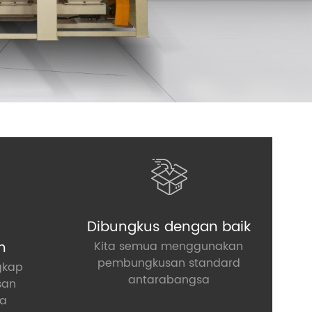
Dibungkus dengan baik
n
Kita semua menggunakan
pembungkusan standard
gkap
antarabangsa
san
a