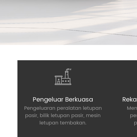
Pengeluar Berkuasa
Reka
Pengeluaran peralatan letupan
Men
pasir, bilik letupan pasir, mesin
pe
letupan tembakan.