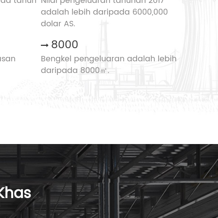
ada tahun
Nilai pengeluaran tahunan 2017
adalah lebih daripada 6000,000
dolar AS.
8000
asan
Bengkel pengeluaran adalah lebih
daripada 8000㎡.
Khas