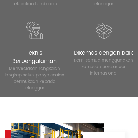
peledakan tembakan.
pelanggan.
Teknisi
Dikemas dengan baik
Berpengalaman
Kami semua menggunakan
kemasan berstandar
Menyediakan rangkaian
internasional
lengkap solusi penyelesaian
permukaan kepada
pelanggan.