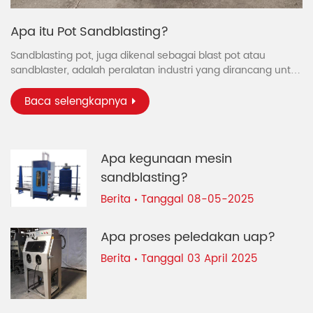
Apa itu Pot Sandblasting?
Sandblasting pot, juga dikenal sebagai blast pot atau
sandblaster, adalah peralatan industri yang dirancang untuk
persiapan, pembersihan, dan penyelesaian permukaan
dengan mendorong material abrasif bertekanan tinggi ke
Baca selengkapnya
permukaan target. Proses ini, yang dikenal sebagai
sandblasting atau abrasive blasting, banyak digunakan
dalam industri seperti pengerjaan logam, otomotif,
Apa kegunaan mesin
pembuatan kapal, dan konstruksi untuk menghilangkan
karat, cat, korosi, dan kontaminan lainnya.
sandblasting?
Berita
Tanggal 08-05-2025
Apa proses peledakan uap?
Berita
Tanggal 03 April 2025