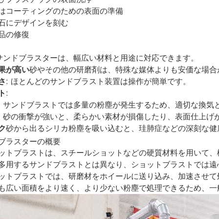
はコーティングのための表面の準備
石にデザインを刻む
品の修復
 サンドブラスターは、幅広い材料と用途に対応できます。
果が高い
砂やその他の研磨剤は、特殊な媒体よりも安価な場合
さ
: ほとんどのサンドブラスト装置は操作が簡単です。
ト
:
: サンドブラストでは多量の粉塵が発生するため、適切な換気
: 砂の衝撃が強いと、柔らかい素材が損傷したり、表面仕上げ
ク
砂から出るシリカ粉塵を吸い込むと、珪肺症などの深刻な健
ブラスターの概要
ットブラストは、スチールショットなどの硬質材料を用いて、
多用するサンドブラストとは異なり、ショットブラストでは遠
ットブラストでは、研磨材をホイールに送り込み、加速させて
も広い面積をより速く、より少ない粉塵で処理できるため、一