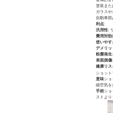
塗装また
ガラスや
自動車部
利点
:
汎用性
:
費用対効
使いやす
デメリッ
粉塵発生
表面損傷
健康リス
ショット
意味
ショ
縮空気を
手術
ショ
ストより