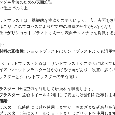
ングや塗装のための表面処理
の仕上げの向上
ットブラストは、機械的な推進システムにより、広い表面を素
ほこり
: このプロセスにより空気中の粉塵の発生が少なくなり
仕上がり
ショットブラストは均一な表面テクスチャを提供する
ト
:
材料の互換性
: ショットブラストはサンドブラストよりも汎
: ショットブラスト装置は、サンドブラストシステムに比べて
イズ
: ショットブラスターはかさばる傾向があり、設置に多く
ラスターとショットブラスターの主な違い
:
ラスター
: 圧縮空気を利用して研磨材を噴射します。
ブラスター
: 遠心ホイールを利用して表面に研磨剤を散布しま
種類
:
ラスター
: 伝統的には砂を使用しますが、さまざまな研磨剤を
ブラスター
: 主にスチールショットまたはグリットを使用しま