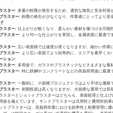
:
ラスター
: 多量の粉塵が発生するため、適切な換気と安全対策
ブラスター
: 粉塵の発生が少なくなり、作業者にとってより安
げ
:
ラスター
: 仕上がりが粗くなり、柔らかい素材を傷つける可能
ブラスター
: より均一な仕上がりを実現し、金属表面に最適で
ラスター
: 広い表面積では速度が遅くなりますが、細かい作業
ブラスター
: より広い表面でより効率的に、エリアを素早くカ
ーション
:
ラスター
: 多用途で、ガラスやプラスチックなどさまざまな素
ブラスター
: 特に鉄鋼やコンクリートなどの高負荷用途に最適
ラスター
: 一般的に、小規模プロジェクトではより手頃な価格
ブラスター
: 初期投資は高くなりますが、大規模な運用では長
ラスターとショットブラスターはどちらも、表面処理と仕上げ
用途を備えています。サンドブラスターは汎用性と費用対効果
ットブラスターは、高負荷作業における効率性と粉塵管理に優