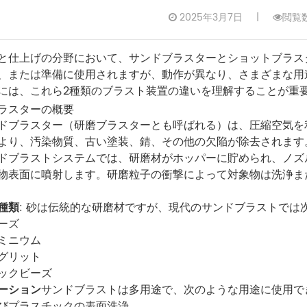
2025年3月7日
|
閲覧数
と仕上げの分野において、サンドブラスターとショットブラス
、または準備に使用されますが、動作が異なり、さまざまな用
には、これら2種類のブラスト装置の違いを理解することが重
ラスターの概要
ドブラスター（研磨ブラスターとも呼ばれる）は、圧縮空気を
より、汚染物質、古い塗装、錆、その他の欠陥が除去されます
ドブラストシステムでは、研磨材がホッパーに貯められ、ノズ
物表面に噴射します。研磨粒子の衝撃によって対象物は洗浄ま
種類
: 砂は伝統的な研磨材ですが、現代のサンドブラストでは
ーズ
ミニウム
グリット
ックビーズ
ーション
サンドブラストは多用途で、次のような用途に使用で
びプラスチックの表面洗浄