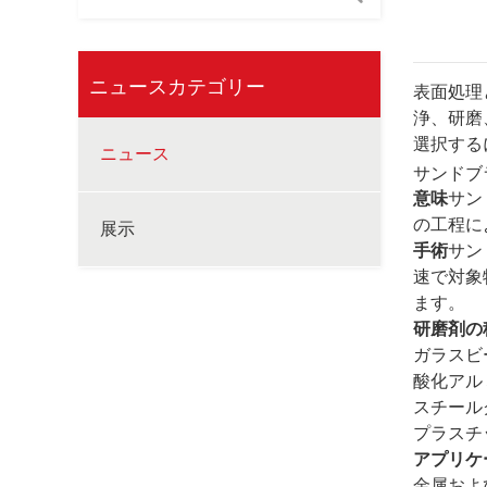
ニュースカテゴリー
表面処理
浄、研磨
選択する
ニュース
サンドブ
意味
サン
の工程に
展示
手術
サン
速で対象
ます。
研磨剤の
ガラスビ
酸化アル
スチール
プラスチ
アプリケ
金属およ