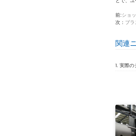
とで、ユ
前:
ショ
次：
ブラ
関連
1.​ 