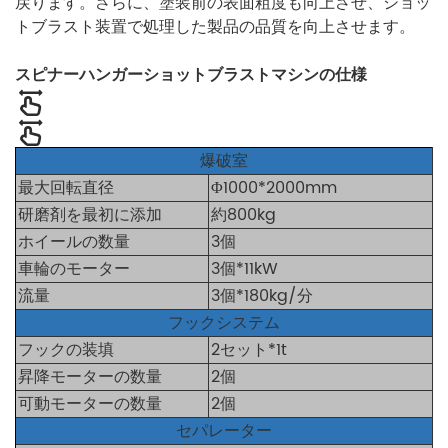
戻ります。さらに、塗装前の表面粗度も向上させ、ショッ
トブラスト装置で処理した製品の品質を向上させます。
スピナーハンガーショットブラストマシンの仕様
爆破室
最大回転直径
Φ1000*2000mm
研磨剤を最初に添加
約800kg
ホイールの数量
3個
車輪のモーター
3個*11kW
流量
3個*180kg/分
フックシステム
フックの装填
2セット*1t
昇降モーターの数量
2個
可動モーターの数量
2個
セパレーター