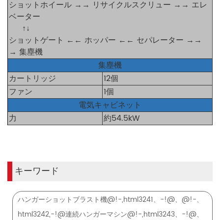
ショットホイール →→ リサイクルスクリュー →→ エレ
ベーター
↑↓
ショットゲート ←← ホッパー ←← セパレーター →→
→ 集塵機
集塵機
カートリッジ
12個
ファン
1個
電気キャビネット
力
約54.5kW
キーワード
ハンガーショットブラスト機@!-,html3241、-!@、@!-、
html3242,-!@連続ハンガーマシン@!-,html3243、-!@、